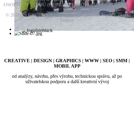
OSOBNÍCH ÚDAJŮ (GDPR) A COOKIES | MAPA STRÁNEK
© 2021 ZŠ CHORNICE - Nádražní 19, 569 42 Chornice, okres
Svitavy
CREATIVE | DESIGN | GRAPHICS | WWW | SEO | SMM |
MOBIL APP
od analýzy, návrhu, přes výrobu, technickou správu, až po
uživatelskou podporu a další kreativní vývoj