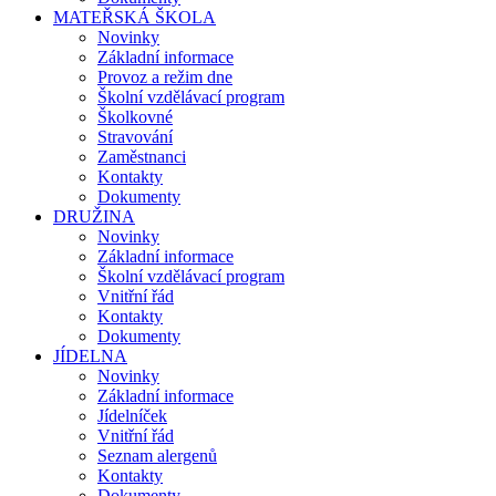
MATEŘSKÁ ŠKOLA
Novinky
Základní informace
Provoz a režim dne
Školní vzdělávací program
Školkovné
Stravování
Zaměstnanci
Kontakty
Dokumenty
DRUŽINA
Novinky
Základní informace
Školní vzdělávací program
Vnitřní řád
Kontakty
Dokumenty
JÍDELNA
Novinky
Základní informace
Jídelníček
Vnitřní řád
Seznam alergenů
Kontakty
Dokumenty