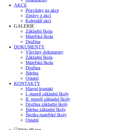
AKCE
Pozvánky na akce
Zprávy z akcí
Kalendář akcí
GALERIE
Základní škola
Mateřská škola
Družina
DOKUMENTY
Všechny dokumenty
Základní škola
Mateřská škola
Družina
Jídelna
Ostatní
KONTAKTY
Hlavní kontakt
I. stupeň základní školy
II. stupeň základní školy
Družina základní školy
Jídelna základní školy
Školka mateřské školy
Ostatní