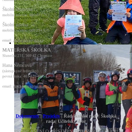
Školní sborovna
mobilní telefon: 606 031 713
Školní jídelna
mobilní telefon: 608 254 675
email:
zschornice@mtr.cz
MATEŘSKÁ ŠKOLKA
Sluneční 231, 569 42 Chornice
Hana Němcová
(zástupkyně ředitelky)
pevná linka: 461 326 407
email:
mschornice@seznam.cz
Dokumenty
|
Projekty
| Řád školské rady| Školská
rada| Učitelský sbor
PROHLÁŠENÍ O PŘÍSTUPNOSTI | ZPRACOVÁNÍ