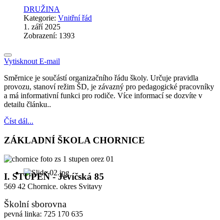
DRUŽINA
Kategorie:
Vnitřní řád
1. září 2025
Zobrazení: 1393
Vytisknout
E-mail
Směrnice je součástí organizačního řádu školy. Určuje pravidla
provozu, stanoví režim ŠD, je závazný pro pedagogické pracovníky
a má informativní funkci pro rodiče. Více informací se dozvíte v
detailu článku..
Číst dál...
ZÁKLADNÍ ŠKOLA CHORNICE
I. STUPEŇ - Jevíčská 85
569 42 Chornice. okres Svitavy
Školní sborovna
pevná linka: 725 170 635