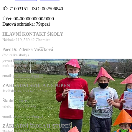
IČ: 71003151 | IZO: 002506840
Účet: 00-0000000000/0000
Datová schránka: 79rpezi
HLAVNÍ KONTAKT ŠKOLY
Nádražní 19, 569 42 Chornice
PaedDr. Zdenka Vašíčková
(ředitelka školy)
pevná linka: 461 322 033
mobilní telefon: 602 964 287
email:
zschornice@mtr.cz
ZÁKLADNÍ ŠKOLA I. STUPEŇ
Jevíčská 85, 569 42 Chornice
Školní sborovna
telefon: 725 170 635
email:
zschornice@mtr.cz
ZÁKLADNÍ ŠKOLA II. STUPEŇ
Nádražní 19, 569 42 Chornice