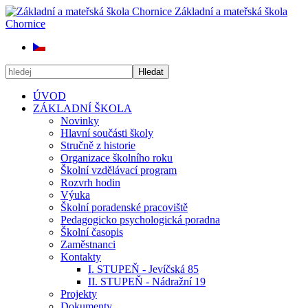
Základní a mateřská škola
Chornice
Hledat
ÚVOD
ZÁKLADNÍ ŠKOLA
Novinky
Hlavní součásti školy
Stručně z historie
Organizace školního roku
Školní vzdělávací program
Rozvrh hodin
Výuka
Školní poradenské pracoviště
Pedagogicko psychologická poradna
Školní časopis
Zaměstnanci
Kontakty
I. STUPEŇ - Jevíčská 85
II. STUPEŇ - Nádražní 19
Projekty
Dokumenty