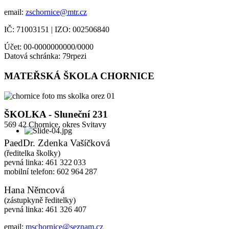
email:
zschornice@mtr.cz
IČ: 71003151 | IZO: 002506840
Účet: 00-0000000000/0000
Datová schránka: 79rpezi
MATEŘSKÁ ŠKOLA CHORNICE
ŠKOLKA - Sluneční 231
569 42 Chornice,
okres Svitavy
PaedDr. Zdenka Vašíčková
(ředitelka školky)
pevná linka: 461 322 033
mobilní telefon: 602 964 287
Hana Němcová
(zástupkyně ředitelky)
pevná linka: 461 326 407
email:
mschornice@seznam.cz