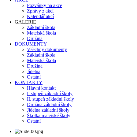
Pozvánky na akce
Zprávy z akcí
Kalendář akcí
GALERIE
Základní škola
Mateřská škola
Družina
DOKUMENTY
Všechny dokumenty
Základní škola
Mateřská škola
Družina
Jídelna
Ostatní
KONTAKTY
Hlavní kontakt
I. stupeň základní školy
II. stupeň základní školy
Družina základní školy
Jídelna základní školy
Školka mateřské školy
Ostatní