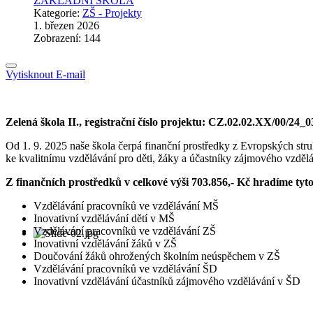
ZÁKLADNÍ ŠKOLA
Kategorie:
ZŠ - Projekty
1. březen 2026
Zobrazení: 144
Vytisknout
E-mail
Zelená škola II., registrační číslo projektu: CZ.02.02.XX/00/24_
Od 1. 9. 2025 naše škola čerpá finanční prostředky z Evropských str
ke kvalitnímu vzdělávání pro děti, žáky a účastníky zájmového vzděl
Z finančních prostředků v celkové výši 703.856,- Kč hradíme tyto
Vzdělávání pracovníků ve vzdělávání MŠ
Inovativní vzdělávání dětí v MŠ
Vzdělávání pracovníků ve vzdělávání ZŠ
Inovativní vzdělávání žáků v ZŠ
Doučování žáků ohrožených školním neúspěchem v ZŠ
Vzdělávání pracovníků ve vzdělávání ŠD
Inovativní vzdělávání účastníků zájmového vzdělávání v ŠD