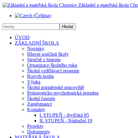
Základní a mateřská škola Cho
Hledat
ÚVOD
ZÁKLADNÍ ŠKOLA
Novinky
Hlavní součásti školy
Stručně z historie
Organizace školního roku
Školní vzdělávací program
Rozvrh hodin
Výuka
Školní poradenské pracoviště
Pedagogicko psychologická poradna
Školní časopis
Zaměstnanci
Kontakty
I. STUPEŇ - Jevíčská 85
II. STUPEŇ - Nádražní 19
Projekty
Dokumenty
MATEŘSKÁ ŠKOLA