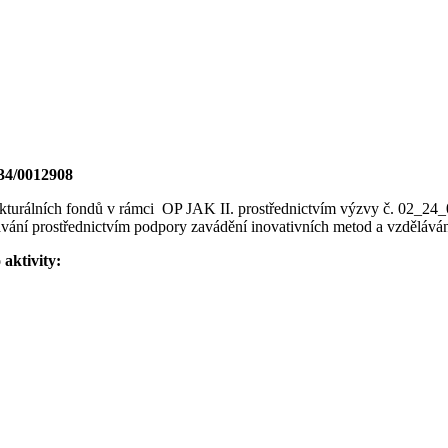
034/0012908
ukturálních fondů v rámci OP JAK II. prostřednictvím výzvy č. 02_24_
ávání prostřednictvím podpory zavádění inovativních metod a vzdělává
 aktivity: