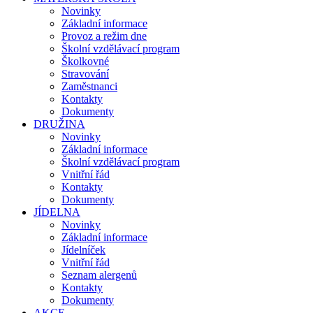
Novinky
Základní informace
Provoz a režim dne
Školní vzdělávací program
Školkovné
Stravování
Zaměstnanci
Kontakty
Dokumenty
DRUŽINA
Novinky
Základní informace
Školní vzdělávací program
Vnitřní řád
Kontakty
Dokumenty
JÍDELNA
Novinky
Základní informace
Jídelníček
Vnitřní řád
Seznam alergenů
Kontakty
Dokumenty
AKCE